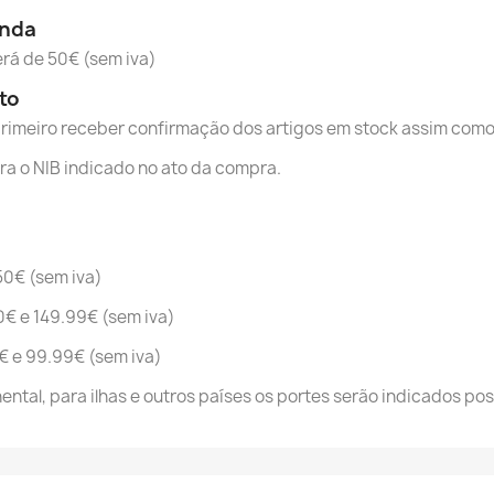
enda
erá de 50€ (sem iva)
to
eiro receber confirmação dos artigos em stock assim como o 
a o NIB indicado no ato da compra.
50€ (sem iva)
€ e 149.99€ (sem iva)
€ e 99.99€ (sem iva)
ental, para ilhas e outros países os portes serão indicados p